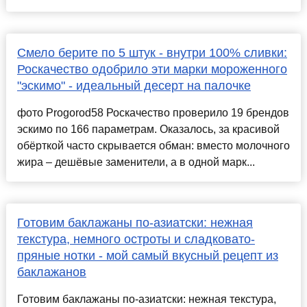
Смело берите по 5 штук - внутри 100% сливки:
Роскачество одобрило эти марки мороженного
"эскимо" - идеальный десерт на палочке
фото Progorod58 Роскачество проверило 19 брендов
эскимо по 166 параметрам. Оказалось, за красивой
обёрткой часто скрывается обман: вместо молочного
жира – дешёвые заменители, а в одной марк...
Готовим баклажаны по-азиатски: нежная
текстура, немного остроты и сладковато-
пряные нотки - мой самый вкусный рецепт из
баклажанов
Готовим баклажаны по-азиатски: нежная текстура,