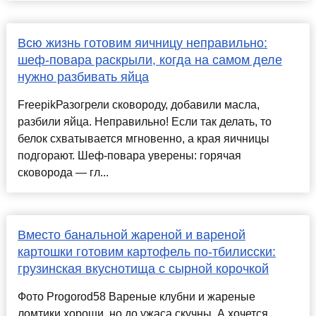
Всю жизнь готовим яичницу неправильно:
шеф-повара раскрыли, когда на самом деле
нужно разбивать яйца
FreepikРазогрели сковороду, добавили масла,
разбили яйца. Неправильно! Если так делать, то
белок схватывается мгновенно, а края яичницы
подгорают. Шеф-повара уверены: горячая
сковорода — гл...
Вместо банальной жареной и вареной
картошки готовим картофель по-тбилисски:
грузинская вкуснотища с сырной корочкой
Фото Progorod58 Вареные клубни и жареные
ломтики хороши, но до ужаса скучны. А хочется