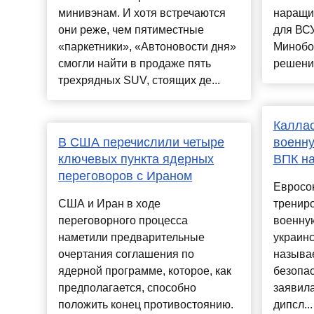
минивэнам. И хотя встречаются
наращи
они реже, чем пятиместные
для ВСУ
«паркетники», «Автоновости дня»
Минобо
смогли найти в продаже пять
решение
трехрядных SUV, стоящих де...
Каллас
В США перечислили четыре
военн
ключевых пункта ядерных
ВПК на
переговоров с Ираном
Евросо
США и Иран в ходе
тренир
переговорного процесса
военну
наметили предварительные
украинс
очертания соглашения по
называ
ядерной программе, которое, как
безопас
предполагается, способно
заявила
положить конец противостоянию.
дипсл...