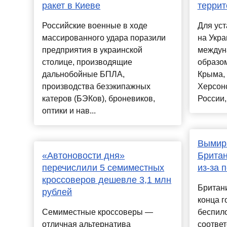
ракет в Киеве
терри
Российские военные в ходе
Для ус
массированного удара поразили
на Укр
предприятия в украинской
междун
столице, производящие
образо
дальнобойные БПЛА,
Крыма, 
производства безэкипажных
Херсонс
катеров (БЭКов), броневиков,
России,
оптики и нав...
Вымир
«Автоновости дня»
Британ
перечислили 5 семиместных
из-за 
кроссоверов дешевле 3,1 млн
Британи
рублей
конца г
Семиместные кроссоверы —
беспило
отличная альтернатива
соотве