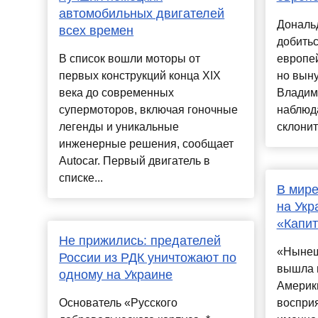
автомобильных двигателей
Дональ
всех времен
добитьс
В список вошли моторы от
европей
первых конструкций конца XIX
но вын
века до современных
Владим
супермоторов, включая гоночные
наблюда
легенды и уникальные
склонитс
инженерные решения, сообщает
Autocar. Первый двигатель в
списке...
В мире
на Укр
«Капит
Не прижились: предателей
«Нынеш
России из РДК уничтожают по
вышла 
одному на Украине
Америки
Основатель «Русского
воспри