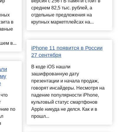
ир
версия с 256 ГБ памяти стоит в
среднем 82,5 тыс. рублей, а
жных
отдельные предложения на
зита в
крупных маркетплейсах на...
лавные
ем в...
iPhone 11 появится в России
27 сентября
В коде iOS нашли
али
зашифрованную дату
ому
презентации и начала продаж,
е
говорят инсайдеры. Несмотря на
 что
падение популярности iPhone,
т
культовый статус смартфонов
ение по
Apple никуда не делся. Как и в
ал
прошл...
я