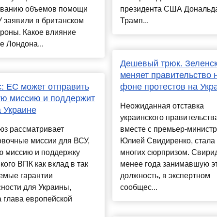
ванию объемов помощи
президента США Дональд
 заявили в британском
Трамп...
роны. Какое влияние
 Лондона...
Дешевый трюк. Зеленс
меняет правительство 
: ЕС может отправить
фоне протестов на Укр
ую миссию и поддержит
Неожиданная отставка
 Украине
украинского правительств
юз рассматривает
вместе с премьер-минист
овочные миссии для ВСУ,
Юлией Свидиренко, стала
ю миссию и поддержку
многих сюрпризом. Свири
кого ВПК как вклад в так
менее года занимавшую э
емые гарантии
должность, в экспертном
ности для Украины,
сообщес...
 глава европейской