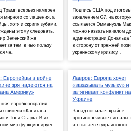
д Трамп всерьез намерен
Подпись США под итогов
я мирного соглашения, а
заявлением G7, на котору
цы, хотя и скрипя зубами,
ссылается Эммануэль Мак
уждены этому следовать.
можно назвать началом д
ир Зеленский же
администрации Дональда
ет за тем, в чью пользу
в сторону от прежней пози
я ча...
украинскому кризису...
: Европейцы в войне
Лавров: Европа хочет
аине зря надеются на
«заказывать музыку» и
ана Америку»
затягивает конфликт на
Украине
няя евробюрократия
из шинели «Капитана
Запад посылает крайне
» и Тони Старка. В их
противоречивые сигналы в
ятии мир функционирует
что касается украинского