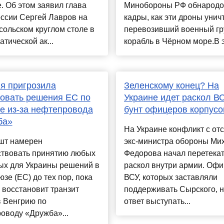
. Об этом заявил глава
Минобороны РФ обнародо
ссии Сергей Лавров на
кадры, как эти дроны уни
сольском круглом столе в
перевозивший военный гр
тической ак...
корабль в Чёрном море.В эк
я пригрозила
Зеленскому конец? На
овать решения ЕС по
Украине идет раскол В
е из-за нефтепровода
бунт офицеров корпусо
ба»
На Украине конфликт с от
шт намерен
экс-министра обороны Ми
ствовать принятию любых
Федорова начал перетекат
ых для Украины решений в
раскол внутри армии. Оф
зе (ЕС) до тех пор, пока
ВСУ, которых заставляли
 восстановит транзит
поддерживать Сырского, н
в Венгрию по
ответ выступать...
оводу «Дружба»...