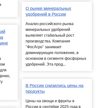
а
О рынке минеральных
удобрений в России
Анализ российского рынка
минеральных удобрений
кий
выявляет стабильный рост
на
производства. Компания
аине
"ФосАгро" занимает
доминирующее положение, в
а
основном в сегменте фосфорных
ром
удобрений. Эта прод...
 для
денко,
ту
В России снизились цены на
продукты
Цены на овощи и фрукты в
России в сентябре 2025 года в