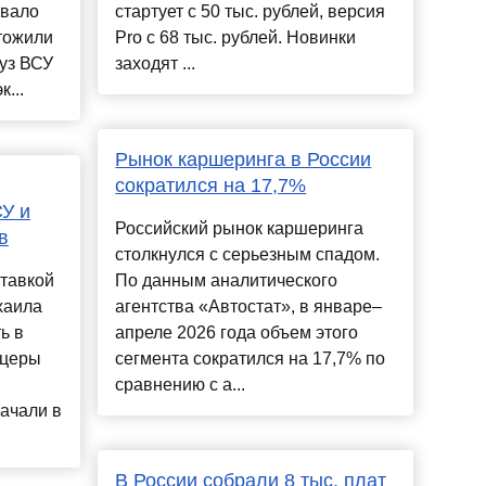
вало
стартует с 50 тыс. рублей, версия
чтожили
Pro с 68 тыс. рублей. Новинки
уз ВСУ
заходят ...
...
Рынок каршеринга в России
сократился на 17,7%
СУ и
Российский рынок каршеринга
в
столкнулся с серьезным спадом.
ставкой
По данным аналитического
хаила
агентства «Автостат», в январе–
ь в
апреле 2026 года объем этого
ицеры
сегмента сократился на 17,7% по
сравнению с а...
ачали в
В России собрали 8 тыс. плат