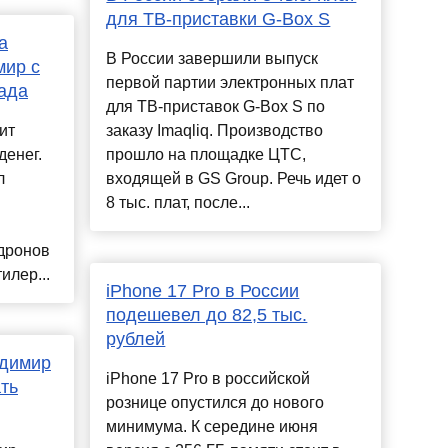
для ТВ-приставки G-Box S
а
В России завершили выпуск
мир с
первой партии электронных плат
ада
для ТВ-приставок G-Box S по
ит
заказу Imaqliq. Производство
денег.
прошло на площадке ЦТС,
л
входящей в GS Group. Речь идет о
8 тыс. плат, после...
дронов
илер...
iPhone 17 Pro в России
подешевел до 82,5 тыс.
рублей
адимир
iPhone 17 Pro в российской
ть
рознице опустился до нового
минимума. К середине июня