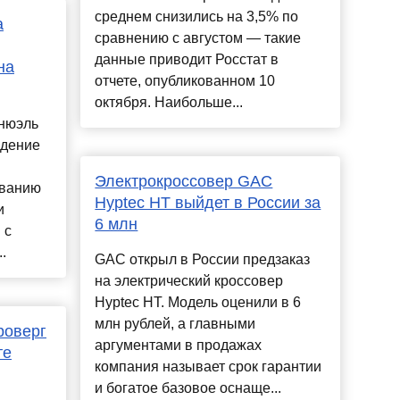
среднем снизились на 3,5% по
а
сравнению с августом — такие
данные приводит Росстат в
на
отчете, опубликованном 10
октября. Наибольше...
нюэль
едение
Электрокроссовер GAC
ованию
Hyptec HT выйдет в России за
и
6 млн
 с
.
GAC открыл в России предзаказ
на электрический кроссовер
Hyptec HT. Модель оценили в 6
млн рублей, а главными
роверг
аргументами в продажах
те
компания называет срок гарантии
и богатое базовое оснаще...