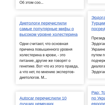
Об этом соо...
Эрдога
Диетологи перечислили
Турции
самые популярные мифы о
посред
высоком уровне холестерина
Презид
Одни считают, что основная
Эрдоган
причина повышенного уровня
Украин
холестерина в крови, - это
путем п
питание, другие же говорят о
подчер
генетике. Вот что из этого правда,
диалога
а что нет, по мнению экспертов-
Эрдоган
диетологов. М...
Рар: Т
Autocar перечислили 10
по Укр
лучших немецких
европ