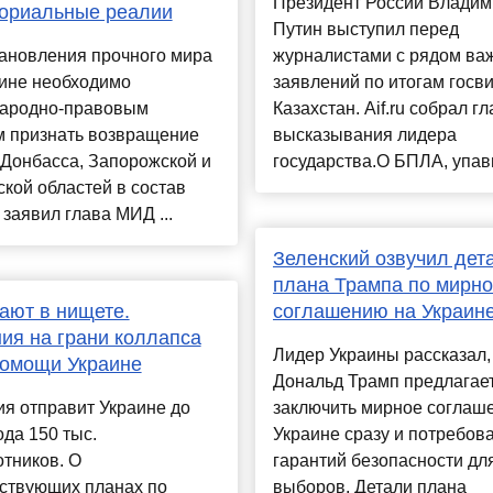
Президент России Владим
ториальные реалии
Путин выступил перед
тановления прочного мира
журналистами с рядом ва
аине необходимо
заявлений по итогам госви
ародно-правовым
Казахстан. Aif.ru собрал г
м признать возвращение
высказывания лидера
Донбасса, Запорожской и
государства.О БПЛА, упавш
кой областей в состав
 заявил глава МИД ...
Зеленский озвучил дет
плана Трампа по мирн
ают в нищете.
соглашению на Украин
ия на грани коллапса
Лидер Украины рассказал,
помощи Украине
Дональд Трамп предлагае
я отправит Украине до
заключить мирное соглаш
ода 150 тыс.
Украине сразу и потребов
тников. О
гарантий безопасности дл
тствующих планах по
выборов. Детали плана