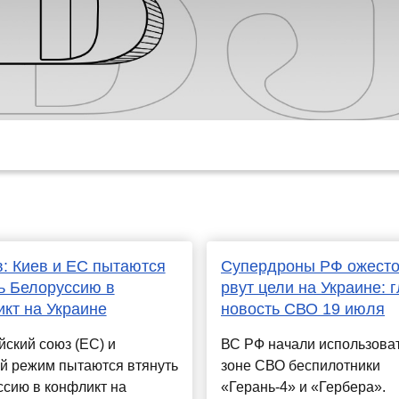
: Киев и ЕС пытаются
Супердроны РФ ожесто
ь Белоруссию в
рвут цели на Украине: 
кт на Украине
новость СВО 19 июля
ский союз (ЕС) и
ВС РФ начали использоват
й режим пытаются втянуть
зоне СВО беспилотники
сию в конфликт на
«Герань-4» и «Гербера».