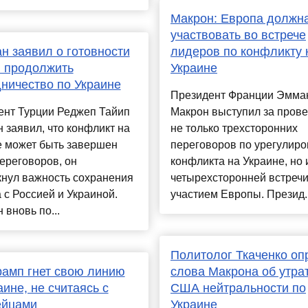
Макрон: Европа должн
участвовать во встрече
н заявил о готовности
лидеров по конфликту 
 продолжить
Украине
ничество по Украине
Президент Франции Эмма
ент Турции Реджеп Тайип
Макрон выступил за пров
 заявил, что конфликт на
не только трехсторонних
е может быть завершен
переговоров по урегулир
ереговоров, он
конфликта на Украине, но 
кнул важность сохранения
четырехсторонней встречи
 с Россией и Украиной.
участием Европы. Презид..
 вновь по...
Политолог Ткаченко оп
рамп гнет свою линию
слова Макрона об утра
аине, не считаясь с
США нейтральности по
ейцами
Украине