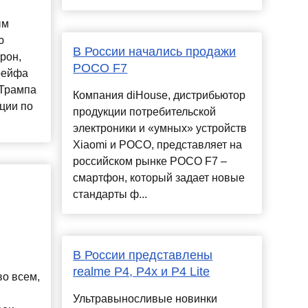
ым
ю
В России начались продажи
рон,
POCO F7
рейфа
 Трампа
Компания diHouse, дистрибьютор
ции по
продукции потребительской
электроники и «умных» устройств
Xiaomi и POCO, представляет на
российском рынке POCO F7 –
смартфон, который задает новые
стандарты ф...
В России представлены
realme P4, P4x и P4 Lite
о всем,
Ультравыносливые новинки