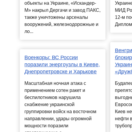
объекты на Украине, «Искандер-
Украине
М» накрыл Дергачи и завод ПАКС,
МИД Ро
также уничтожены арсеналы
12-м по
вооружений, железнодорожные и
Диплома
ло...
Венгри
Военкоры: ВС России
блокир
поразили энергоузлы в Киеве,
Украин
Днепропетровске и Харькове
«Друж
Масштабная ночная атака с
Будапе
применением сотен ракет и
препят
беспилотников нарушила
выгодн
снабжение украинской
Евросою
группировки войск на восточном
Киев не
направлении, удары огромной
нефти 
мощности поразили
трубопр