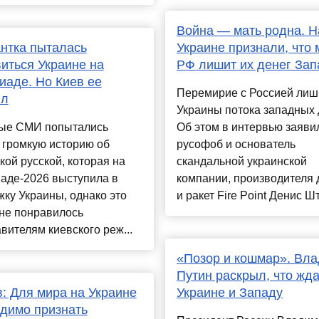
Война — мать родна. Н
нтка пыталась
Украине признали, что 
иться Украине на
РФ лишит их денег Зап
аде. Но Киев ее
Перемирие с Россией лиш
ял
Украины потока западных 
ые СМИ попытались
Об этом в интервью заяви
 громкую историю об
русофоб и основатель
кой русской, которая на
скандальной украинской
аде-2026 выступила в
компании, производителя 
ку Украины, однако это
и ракет Fire Point Денис Шт
не понравилось
вителям киевского реж...
«Позор и кошмар». Вл
Путин раскрыл, что жда
: Для мира на Украине
Украине и Западу
димо признать