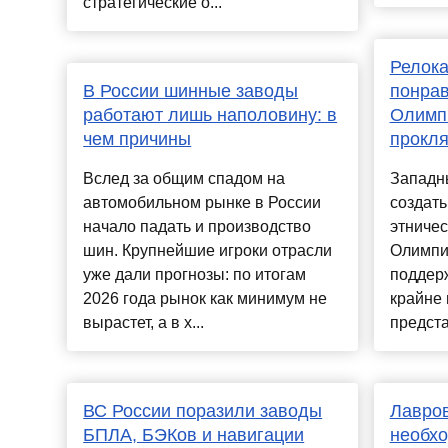
стратегические о...
Релока
В России шинные заводы
понрав
работают лишь наполовину: в
Олимпи
чем причины
прокл
Вслед за общим спадом на
Западн
автомобильном рынке в России
создать
начало падать и производство
этничес
шин. Крупнейшие игроки отрасли
Олимпи
уже дали прогнозы: по итогам
поддерж
2026 года рынок как минимум не
крайне 
вырастет, а в х...
предста
ВС России поразили заводы
Лавров
БПЛА, БЭКов и навигации
необхо