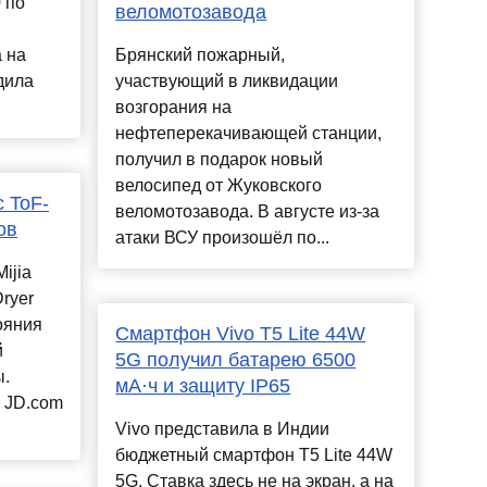
 по
веломотозавода
 на
Брянский пожарный,
дила
участвующий в ликвидации
возгорания на
нефтеперекачивающей станции,
получил в подарок новый
велосипед от Жуковского
 ToF-
веломотозавода. В августе из-за
ов
атаки ВСУ произошёл по...
ijia
Dryer
ояния
Смартфон Vivo T5 Lite 44W
й
5G получил батарею 6500
ы.
мА·ч и защиту IP65
 JD.com
Vivo представила в Индии
бюджетный смартфон T5 Lite 44W
5G. Ставка здесь не на экран, а на