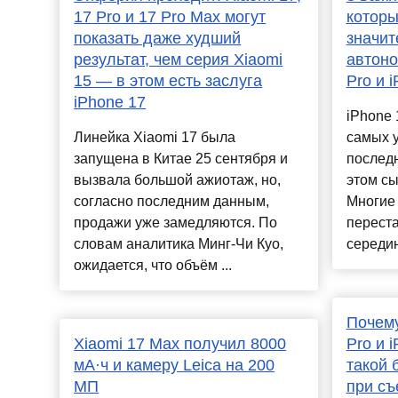
17 Pro и 17 Pro Max могут
которы
показать даже худший
значит
результат, чем серия Xiaomi
автоно
15 — в этом есть заслуга
Pro и 
iPhone 17
iPhone 
Линейка Xiaomi 17 была
самых 
запущена в Китае 25 сентября и
последн
вызвала большой ажиотаж, но,
этом сы
согласно последним данным,
Многие
продажи уже замедляются. По
переста
словам аналитика Минг-Чи Куо,
середин
ожидается, что объём ...
Почему
Xiaomi 17 Max получил 8000
Pro и 
мА·ч и камеру Leica на 200
такой 
МП
при съ