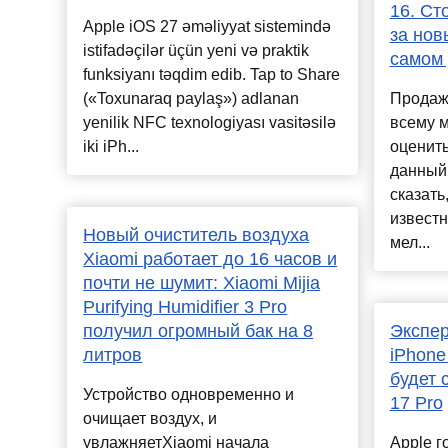
16. Ст
Apple iOS 27 əməliyyat sistemində
за нов
istifadəçilər üçün yeni və praktik
самом
funksiyanı təqdim edib. Tap to Share
(«Toxunaraq paylaş») adlanan
Продажи
yenilik NFC texnologiyası vasitəsilə
всему м
iki iPh...
оценить
данный
сказать
известн
Новый очиститель воздуха
мел...
Xiaomi работает до 16 часов и
почти не шумит: Xiaomi Mijia
Purifying Humidifier 3 Pro
получил огромный бак на 8
Экспер
литров
iPhone
будет 
Устройство одновременно и
17 Pro
очищает воздух, и
увлажняетXiaomi начала
Apple г