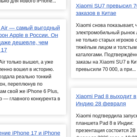
ьно для нового iPhone...
Xiaomi SU7 превысил 7
заказов в Китае
Xiaomi снова показывает, 
 Air — самый выгодный
электромобильный рынок 
он Apple в России. Он
не только старых игроков 
даже дешевле, чем
тяжёлым лицом и толстым
 17
каталогами. Подтверждён
Air только вышел, а уже
заказы на Xiaomi SU7 в Ки
ленно вошел в историю.
превысили 70 000, а при...
оздала реально тонкий
он, переплюнув по
ам свой же iPhone 6 Plus,
Xiaomi Pad 8 выходит в
о — главного конкурента в
Индию 28 февраля
Xiaomi подтвердила запус
планшета Pad 8 в Индии:
презентация состоится 28
ние iPhone 17 и iPhone