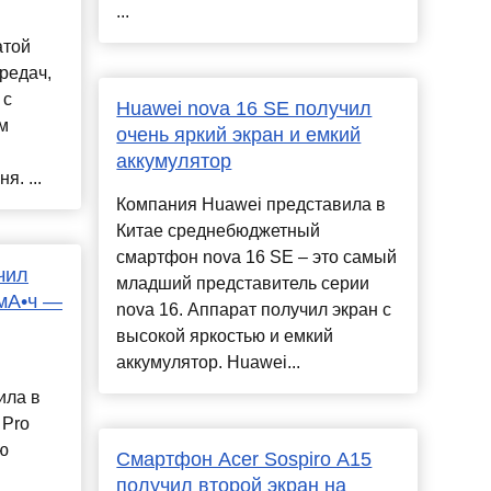
...
атой
редач,
 с
Huawei nova 16 SE получил
м
очень яркий экран и емкий
аккумулятор
. ...
Компания Huawei представила в
Китае среднебюджетный
смартфон nova 16 SE – это самый
чил
младший представитель серии
 мА•ч —
nova 16. Аппарат получил экран с
высокой яркостью и емкий
аккумулятор. Huawei...
ила в
 Pro
ю
Смартфон Acer Sospiro A15
получил второй экран на