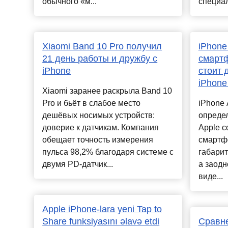
обычного «м...
специал
Xiaomi Band 10 Pro получил
iPhone
21 день работы и дружбу с
смартф
iPhone
стоит 
iPhone
Xiaomi заранее раскрыла Band 10
Pro и бьёт в слабое место
iPhone 
дешёвых носимых устройств:
опреде
доверие к датчикам. Компания
Apple с
обещает точность измерения
смартф
пульса 98,2% благодаря системе с
габарит
двумя PD-датчик...
а заодн
виде...
Apple iPhone-lara yeni Tap to
Share funksiyasını əlavə etdi
Сравне