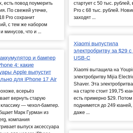
, есть повод поумерить
стартует с 50 тыс. рублей,
я. По свежей утечке,
Pro с 68 тыс. рублей. Нови
18 Pro сохранит
заходят ...
ий, с тем же набором
 минусов, что и ...
Xiaomi выпустила
электробритву за $29 с
аккумулятор и бампер
USB-C
Phone 4: какие
Xiaomi вытащила на Youpi
уары Apple выпустит
электробритву Mijia Electri
льно для iPhone 17 Air
Shaver. Эта электробритва
похоже, всерьёз
на старте стоит 199,75 юан
вает вернуть старую
есть примерно $29. Потом
классику — чехол-бампер.
поднимется до 249 юаней,
бщает Марк Гурман из
даже ...
rg, компания
ривает выпуск аксессуара