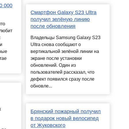
0 000
Смартфон Galaxy S23 Ultra
получил зелёную линию
что
после обновления
любит
с
Владельцы Samsung Galaxy S23
и
Ultra снова сообщают о
ные
вертикальной зелёной линии на
тае
экране после установки
обновлений. Один из
пользователей рассказал, что
дефект появился сразу после
обновле...
к
Брянский пожарный получил
в подарок новый велосипед
от Жуковского