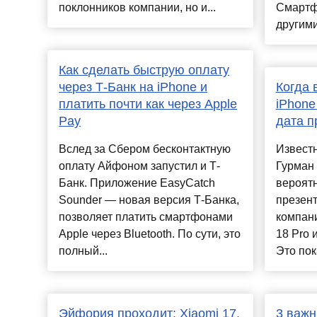
поклонников компании, но и...
Смартф
другими
Как сделать быструю оплату
через Т-Банк на iPhone и
Когда 
платить почти как через Apple
iPhone
Pay
дата п
Вслед за Сбером бесконтактную
Извест
оплату Айфоном запустил и Т-
Гурман 
Банк. Приложение EasyCatch
вероят
Sounder — новая версия Т-Банка,
презент
позволяет платить смартфонами
компани
Apple через Bluetooth. По сути, это
18 Pro 
полный...
Это пок
Эйфория проходит: Xiaomi 17,
3 важн