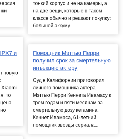
 версия
тонкий корпус и не на камеры, а
нки
на две вещи, которые в таком
классе обычно и решают покупку:
большой аккуму...
 IPX7 и
Помощник Мэттью Перри
получил срок за смертельную
инъекцию актеру
n новую
c
Суд в Калифорнии приговорил
 Xiaomi
личного помощника актера
я, то
Мэттью Перри Кеннета Ивамасу к
 цена
трем годам и пяти месяцам за
 но
смертельную дозу кетамина.
Кеннет Ивамаса, 61-летний
помощник звезды сериала...