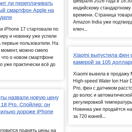
февраля 2026 года в 18:30
оит ли переплачивать
индийскому стандартному
ый смартфон Apple на
времени. Страница товара
 деле
Amazon India уже подтвер
 iPhone 17 стартовали по
ключ...
иру и новинку уже успели
 первые пользователи. На
 момент, можно смело
Xiaomi выпустила фен с
, что о новом смартфоне
камерой за 105 доллар
о уже практически всё до
Xiaomi вывела в продажу M
High-speed Water Ion Hair 
Pro, фен с датчиком расст
до волос и автоматическо
ты назвали новую цену
регулировкой температур
 18 Pro. Спойлер: он
Новинка уже продаётся на
сильно дороже iPhone
за 720 юаней...
отовится поднять цены на