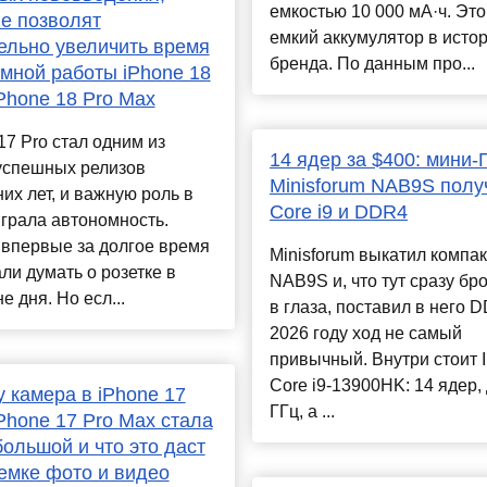
емкостью 10 000 мА·ч. Эт
е позволят
емкий аккумулятор в исто
ельно увеличить время
бренда. По данным про...
мной работы iPhone 18
iPhone 18 Pro Max
17 Pro стал одним из
14 ядер за $400: мини-
успешных релизов
Minisforum NAB9S полу
их лет, и важную роль в
Core i9 и DDR4
грала автономность.
 впервые за долгое время
Minisforum выкатил компа
ли думать о розетке в
NAB9S и, что тут сразу бр
е дня. Но есл...
в глаза, поставил в него 
2026 году ход не самый
привычный. Внутри стоит I
Core i9-13900HK: 14 ядер, 
 камера в iPhone 17
ГГц, а ...
iPhone 17 Pro Max стала
большой и что это даст
емке фото и видео