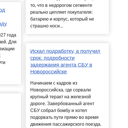
то, что в недорогом сегменте
рд
реально цепляет покупателя:
батарею и корпус, который не
оду
страшно носи...
27 года
лей. Для
авиации
Искал подработку, а получил
х
срок: подробности
Эти
задержания агента СБУ в
Новороссийске
Начинаем с кадров из
Новороссийска, где сорвали
крупный теракт на железной
дороге. Завербованный агент
СБУ собрал бомбу и хотел
подорвать пути прямо во время
движения пассажирского поезда.