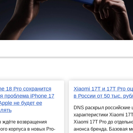
ne 18 Pro сохранится
Xiaomi 17T и 17T Pro о
я проблема iPhone 17
в России от 50 тыс. руб
Apple не будет ее
DNS раскрыл российские 
лять
характеристики Xiaomi 17T
ы ждёте возвращения
Xiaomi 17T Pro до отдельн
ого корпуса в новых Pro-
анонса бренда. Базовая м