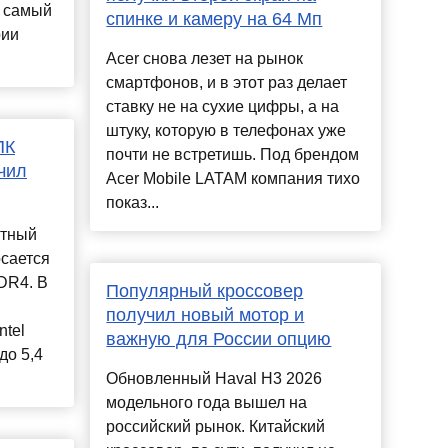
о самый
спинке и камеру на 64 Мп
рии
Acer снова лезет на рынок
смартфонов, и в этот раз делает
ставку не на сухие цифры, а на
штуку, которую в телефонах уже
ПК
почти не встретишь. Под брендом
чил
Acer Mobile LATAM компания тихо
показ...
ктный
осается
DDR4. В
Популярный кроссовер
получил новый мотор и
ntel
важную для России опцию
до 5,4
Обновленный Haval H3 2026
модельного года вышел на
российский рынок. Китайский