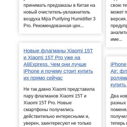
принимать предзаказы в Китае на
свою те
новый очиститель-увлажнитель
может п
воздуха Mijia Purifying Humidifier 3
версия.
Pro. Рекомендованная цен...
предупр
аналити
име...
Новые флагманы Xiaomi 15T
и Xiaomi 15T Pro уже на
AliExpress. Чем они лучше
iPhone
iPhone и почему стоит купить
Air: ф
их прямо сейчас
ролями
купить
Не так давно Xiaomi представила
пару флагманов Xiaomi 15T и
Два нов
Xiaomi 15T Pro. Новые
разных 
смартфоны получились
поменял
действительно интересными и,
получил
уверен, заинтересуют не только
теперь