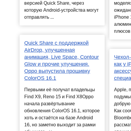
версией Quick Share, через
моделях
которую Android-устройства могут
ожидани
отправлять ...
iPhone 
алюмин
плюсов и
Quick Share с поддержкой
AirDrop, улучшенная
анимация, Live Space, Contour
Чехол-
Glow и прочие улучшения.
как у i
Oppo выпустила прошивку
аксесс
ColorOS 16.1
специа
Первыми её получат владельцы
Apple, 
Find X9, Reno 15 и Find X8Oppo
подумы
начала развёртывание
добрую 
обновления ColorOS 16.1, которое
Как соо
хоть и остаётся на базе Android
Bloombe
16, но заметно выходит за рамки
рассмат