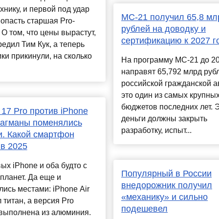
хнику, и первой под удар
МС-21 получил 65,8 мл
опасть старшая Pro-
рублей на доводку и
 О том, что цены вырастут,
сертификацию к 2027 г
едил Тим Кук, а теперь
ки прикинули, на сколько
На программу МС-21 до 20
направят 65,792 млрд руб
российской гражданской 
это один из самых крупны
бюджетов последних лет. 
 17 Pro против iPhone
деньги должны закрыть
лагманы поменялись
разработку, испыт...
. Какой смартфон
 в 2025
ых iPhone и оба будто с
Популярный в России
планет. Да еще и
внедорожник получил
ись местами: iPhone Air
«механику» и сильно
 титан, а версия Pro
подешевел
 выполнена из алюминия.