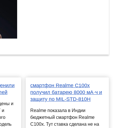
ценили
смартфон Realme C100x
лей
получил батарею 8000 мА·ч и
защиту по MIL-STD-810H
цены и
 и
Realme показала в Индии
ого
бюджетный смартфон Realme
одель
C100x. Тут ставка сделана не на