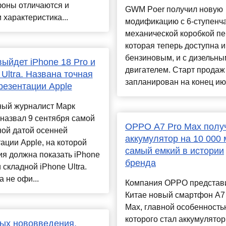
оны отличаются и
GWM Poer получил новую
 характеристика...
модификацию с 6-ступенч
механической коробкой пе
которая теперь доступна и
бензиновым, и с дизельны
выйдет iPhone 18 Pro и
двигателем. Старт продаж
 Ultra. Названа точная
запланирован на конец июня
резентации Apple
ный журналист Марк
назвал 9 сентября самой
OPPO A7 Pro Max полу
ной датой осенней
аккумулятор на 10 000
ации Apple, на которой
самый емкий в истории
я должна показать iPhone
бренда
и складной iPhone Ultra.
а не офи...
Компания OPPO представ
Китае новый смартфон A7
Max, главной особенность
которого стал аккумулятор
ых нововведения,